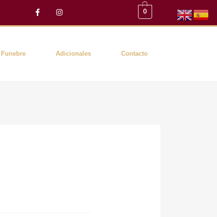
F
I
0
a
n
c
s
e
t
b
a
o
g
o
r
Funebre
Adicionales
Contacto
k
a
-
m
f