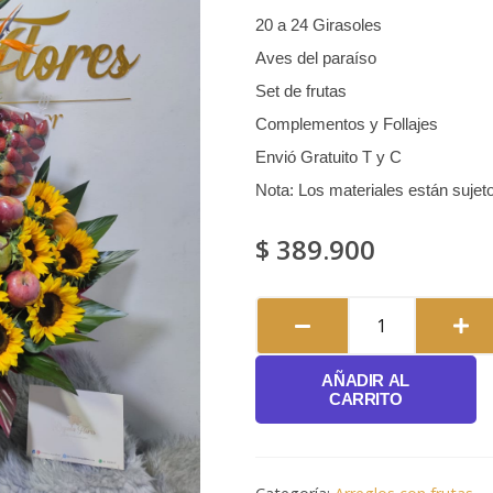
20 a 24 Girasoles
Aves del paraíso
Set de frutas
Complementos y Follajes
Envió Gratuito T y C
Nota: Los materiales están sujeto
$
389.900
Energía
#114
AÑADIR AL
cantidad
CARRITO