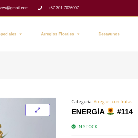
flores@gmail.com
+57 301 7026007
peciales
Arreglos Florales
Desayunos
Categoría:
Arreglos con frutas
ENERGÍA
#114
IN STOCK