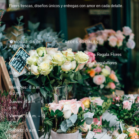
Flores frescas, diseños únicos y entregas con amor en cada detalle.
HORARIOS DE
REDES SOCIALES
ATENCIÓN:
Floristería Regala Flores
Lunes: 8 a.m. – 6
floristeria_regalaflores
p.m.
Martes: 8 a.m. – 6
p.m.
Miercoles: 8 a.m. –
6 p.m.
Jueves: 8 a.m. – 6
p.m.
Viernes: 8 a.m. – 6
p.m.
Sábado: 8 a.m. – 6
p.m.