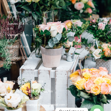
Martes: 8 a.m. – 6
p.m.
Miercoles: 8 a.m. –
6 p.m.
Jueves: 8 a.m. – 6
p.m.
Viernes: 8 a.m. – 6
p.m.
Sábado: 8 a.m. – 6
p.m.
Domingo: 10 a.m. –
2 p.m.
LISTA DE DIRECCIONES
Cl. 49a #38-66, Medellín
+57 301 7026007
floristeriaregalaflores@gmail.com