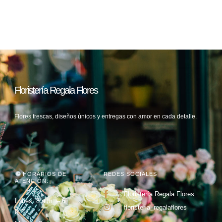
Floristería Regala Flores
Flores frescas, diseños únicos y entregas con amor en cada detalle.
HORARIOS DE
REDES SOCIALES
ATENCIÓN:
Floristería Regala Flores
Lunes: 8 a.m. – 6
floristeria_regalaflores
p.m.