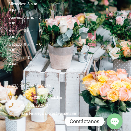
Miercoles: 8 a.m. –
6 p.m.
Jueves: 8 a.m. – 6
p.m.
Viernes: 8 a.m. – 6
p.m.
Sábado: 8 a.m. – 6
p.m.
Domingo: 10 a.m. –
2 p.m.
LISTA DE DIRECCIONES
Cl. 49a #38-66, Medellín
+57 301 7026007
floristeriaregalaflores@gmail.com
Contáctanos