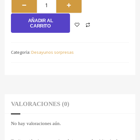
Desayuno
Tornasol
#024
AÑADIR AL
cantidad
CARRITO
Categoría:
Desayunos sorpresas
VALORACIONES (0)
No hay valoraciones aún.