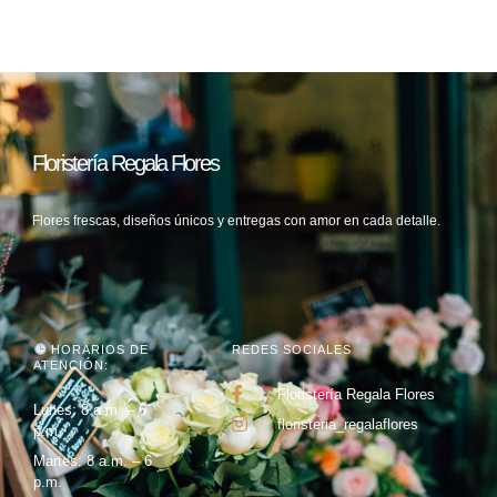
Floristería Regala Flores
Flores frescas, diseños únicos y entregas con amor en cada detalle.
HORARIOS DE
REDES SOCIALES
ATENCIÓN:
Floristería Regala Flores
Lunes: 8 a.m. – 6
floristeria_regalaflores
p.m.
Martes: 8 a.m. – 6
p.m.