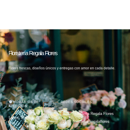
Floristería Regala Flores
Flores frescas, diseños únicos y entregas con amor en cada detalle.
HORARIOS DE
REDES SOCIALES
ATENCIÓN:
Floristería Regala Flores
Lunes: 8 a.m. – 6
floristeria_regalaflores
p.m.