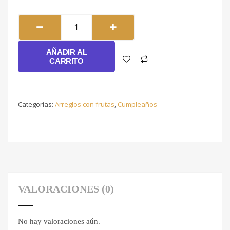
Paraíso
Frutal
#167
AÑADIR AL
cantidad
CARRITO
Categorías:
Arreglos con frutas
,
Cumpleaños
VALORACIONES (0)
No hay valoraciones aún.