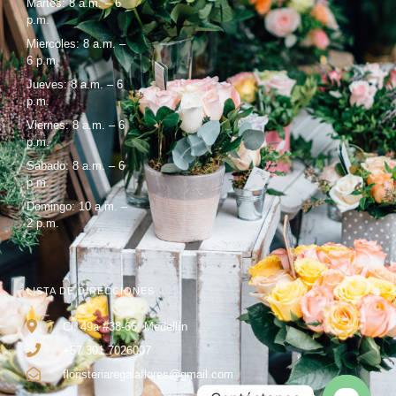
Martes: 8 a.m. – 6
p.m.
Miercoles: 8 a.m. –
6 p.m.
Jueves: 8 a.m. – 6
p.m.
Viernes: 8 a.m. – 6
p.m.
Sábado: 8 a.m. – 6
p.m.
Domingo: 10 a.m. –
2 p.m.
LISTA DE DIRECCIONES
Cl. 49a #38-66, Medellín
+57 301 7026007
floristeriaregalaflores@gmail.com