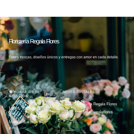
Floristería Regala Flores
Flores frescas, diseños únicos y entregas con amor en cada detalle.
HORARIOS DE
REDES SOCIALES
ATENCIÓN:
Floristería Regala Flores
Lunes: 8 a.m. – 6
floristeria_regalaflores
p.m.
Martes: 8 a.m. – 6
p.m.