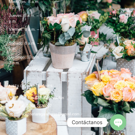
Miercoles: 8 a.m. –
6 p.m.
Jueves: 8 a.m. – 6
p.m.
Viernes: 8 a.m. – 6
p.m.
Sábado: 8 a.m. – 6
p.m.
Domingo: 10 a.m. –
2 p.m.
LISTA DE DIRECCIONES
Cl. 49a #38-66, Medellín
+57 301 7026007
floristeriaregalaflores@gmail.com
Contáctanos
Open