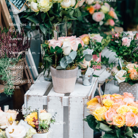
floristeria_regalaflores
p.m.
Martes: 8 a.m. – 6
p.m.
Miercoles: 8 a.m. –
6 p.m.
Jueves: 8 a.m. – 6
p.m.
Viernes: 8 a.m. – 6
p.m.
Sábado: 8 a.m. – 6
p.m.
Domingo: 10 a.m. –
2 p.m.
LISTA DE DIRECCIONES
Cl. 49a #38-66, Medellín
+57 301 7026007