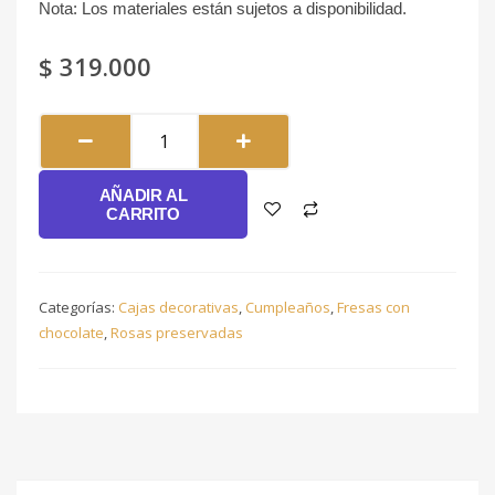
Nota: Los materiales están sujetos a disponibilidad.
$
319.000
Corazón
genuino
#143
AÑADIR AL
cantidad
CARRITO
Categorías:
Cajas decorativas
,
Cumpleaños
,
Fresas con
chocolate
,
Rosas preservadas