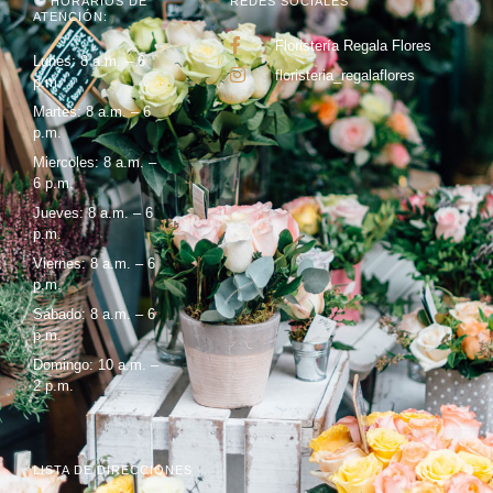
HORARIOS DE
REDES SOCIALES
ATENCIÓN:
Floristería Regala Flores
Lunes: 8 a.m. – 6
floristeria_regalaflores
p.m.
Martes: 8 a.m. – 6
p.m.
Miercoles: 8 a.m. –
6 p.m.
Jueves: 8 a.m. – 6
p.m.
Viernes: 8 a.m. – 6
p.m.
Sábado: 8 a.m. – 6
p.m.
Domingo: 10 a.m. –
2 p.m.
LISTA DE DIRECCIONES