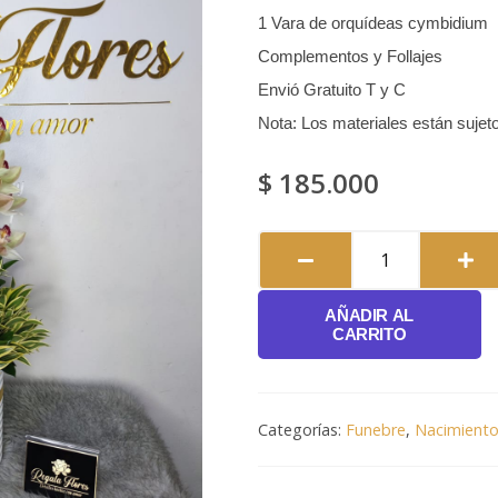
1 Vara de orquídeas cymbidium
Complementos y Follajes
Envió Gratuito T y C
Nota: Los materiales están sujeto
$
185.000
Vara
de
Orquídeas
AÑADIR AL
#133
CARRITO
cantidad
Categorías:
Funebre
,
Nacimiento