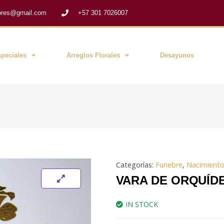
flores@gmail.com
+57 301 7026007
peciales
Arreglos Florales
Desayunos
Categorías:
Funebre
,
Nacimiento
VARA DE ORQUÍDE
IN STOCK