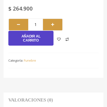
$
264.900
Corona
#059
cantidad
AÑADIR AL
CARRITO
Categoría:
Funebre
VALORACIONES (0)