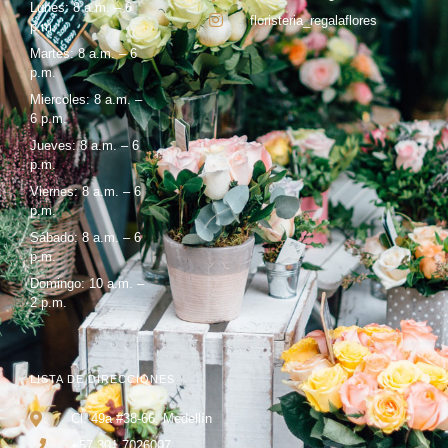
Lunes: 8 a.m. – 6
floristeria_regalaflores
p.m.
Martes: 8 a.m. – 6
p.m.
Miercoles: 8 a.m. –
6 p.m.
Jueves: 8 a.m. – 6
p.m.
Viernes: 8 a.m. – 6
p.m.
Sábado: 8 a.m. – 6
p.m.
Domingo: 10 a.m. –
2 p.m.
LISTA DE DIRECCIONES
Cl. 49a #38-66, Medellín
+57 301 7026007