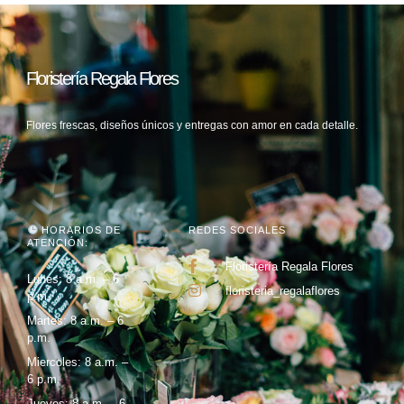
Floristería Regala Flores
Flores frescas, diseños únicos y entregas con amor en cada detalle.
HORARIOS DE
REDES SOCIALES
ATENCIÓN:
Floristería Regala Flores
Lunes: 8 a.m. – 6
floristeria_regalaflores
p.m.
Martes: 8 a.m. – 6
p.m.
Miercoles: 8 a.m. –
6 p.m.
Jueves: 8 a.m. – 6