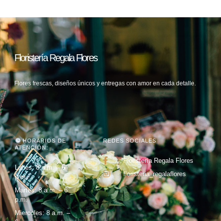
Floristería Regala Flores
Flores frescas, diseños únicos y entregas con amor en cada detalle.
HORARIOS DE
REDES SOCIALES
ATENCIÓN:
Floristería Regala Flores
Lunes: 8 a.m. – 6
floristeria_regalaflores
p.m.
Martes: 8 a.m. – 6
p.m.
Miercoles: 8 a.m. –